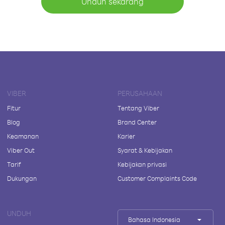
Unduh sekarang
VIBER
PERUSAHAAN
Fitur
Tentang Viber
Blog
Brand Center
Keamanan
Karier
Viber Out
Syarat & Kebijakan
Tarif
Kebijakan privasi
Dukungan
Customer Complaints Code
UNDUH
Bahasa Indonesia