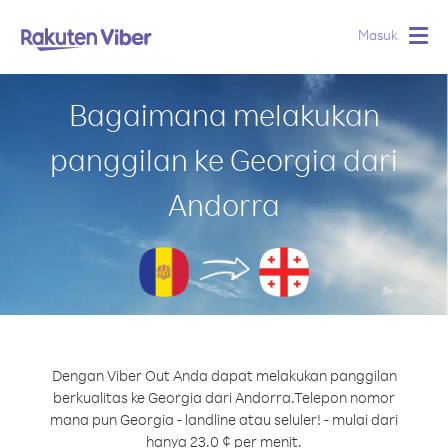
Masuk
Togg
navig
Bagaimana melakukan
panggilan ke Georgia dari
Andorra
Dengan Viber Out Anda dapat melakukan panggilan
berkualitas ke Georgia dari Andorra.
Telepon nomor
mana pun Georgia - landline atau seluler! - mulai dari
hanya 23.0 ¢ per menit.