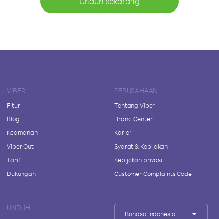
Unduh sekarang
VIBER
PERUSAHAAN
Fitur
Tentang Viber
Blog
Brand Center
Keamanan
Karier
Viber Out
Syarat & Kebijakan
Tarif
Kebijakan privasi
Dukungan
Customer Complaints Code
UNDUH
Bahasa Indonesia