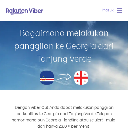
Masuk
Togg
navig
Bagaimana melakukan
panggilan ke Georgia dari
Tanjung Verde
Dengan Viber Out Anda dapat melakukan panggilan
berkualitas ke Georgia dari Tanjung Verde.
Telepon
nomor mana pun Georgia - landline atau seluler! - mulai
dari hanya 23.0 ¢ per menit.