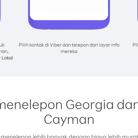
uk
Pilih kontak di Viber dan telepon dari layar info
Pi
man,
mereka
 Lokal
 menelepon Georgia dar
Cayman
enelepon lebih banyak dengan biaya lebih murah.