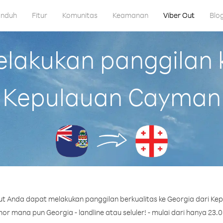
nduh
Fitur
Komunitas
Keamanan
Viber Out
Blo
akukan panggilan k
Kepulauan Cayman
t Anda dapat melakukan panggilan berkualitas ke Georgia dari K
r mana pun Georgia - landline atau seluler! - mulai dari hanya 23.0