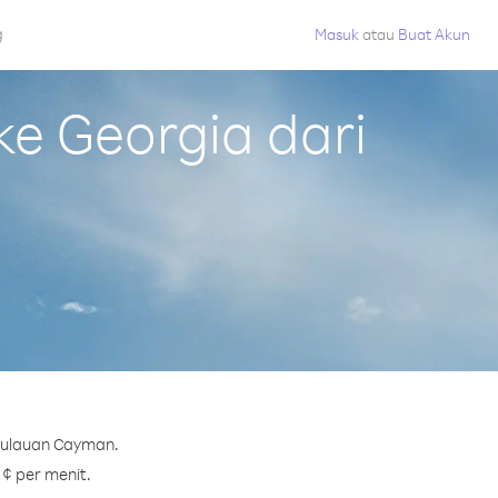
g
Masuk
atau
Buat Akun
e Georgia dari
epulauan Cayman.
 ¢ per menit.