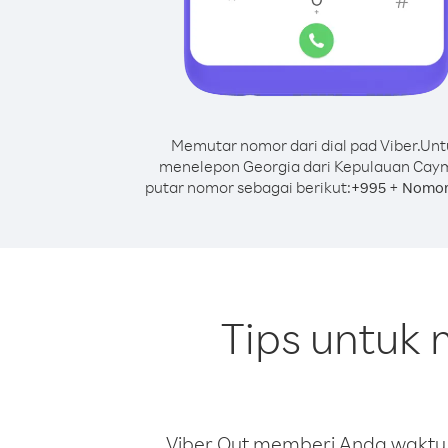
Memutar nomor dari dial pad Viber.
Unt
menelepon Georgia dari Kepulauan Cay
putar nomor sebagai berikut:
+
+
995
Nomor
Tips untuk
Viber Out memberi Anda waktu m