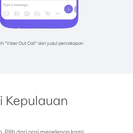
lih “Viber Out Call” dari judul percakapan
i Kepulauan
 Pilih dari opsi menelepon kami