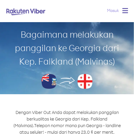
Masuk
Togg
navig
Bagaimana melakukan
panggilan ke Georgia dari
Kep. Falkland (Malvinas)
Dengan Viber Out Anda dapat melakukan panggilan
berkualitas ke Georgia dari Kep. Falkland
(Malvinas).
Telepon nomor mana pun Georgia - landline
atau seluler! - mulai dari hanya 23.0 ¢ per menit.