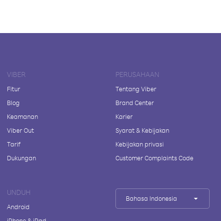
VIBER
PERUSAHAAN
Fitur
Tentang Viber
Blog
Brand Center
Keamanan
Karier
Viber Out
Syarat & Kebijakan
Tarif
Kebijakan privasi
Dukungan
Customer Complaints Code
UNDUH
Bahasa Indonesia
Android
iPhone & iPad