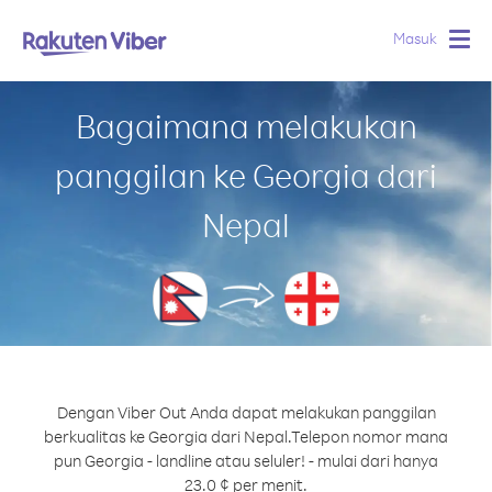
Masuk
Togg
navig
Bagaimana melakukan
panggilan ke Georgia dari
Nepal
Dengan Viber Out Anda dapat melakukan panggilan
berkualitas ke Georgia dari Nepal.
Telepon nomor mana
pun Georgia - landline atau seluler! - mulai dari hanya
23.0 ¢ per menit.