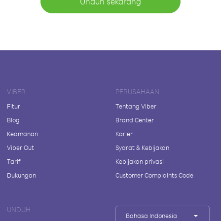
Unduh sekarang
VIBER
PERUSAHAAN
Fitur
Tentang Viber
Blog
Brand Center
Keamanan
Karier
Viber Out
Syarat & Kebijakan
Tarif
Kebijakan privasi
Dukungan
Customer Complaints Code
UNDUH
Bahasa Indonesia