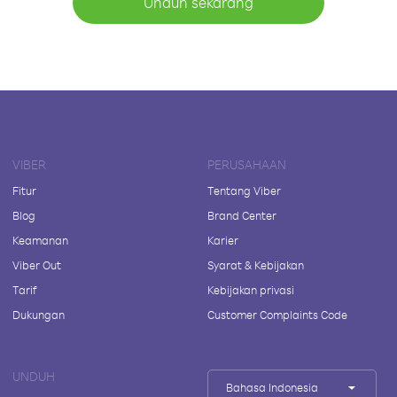
Unduh sekarang
VIBER
PERUSAHAAN
Fitur
Tentang Viber
Blog
Brand Center
Keamanan
Karier
Viber Out
Syarat & Kebijakan
Tarif
Kebijakan privasi
Dukungan
Customer Complaints Code
UNDUH
Bahasa Indonesia