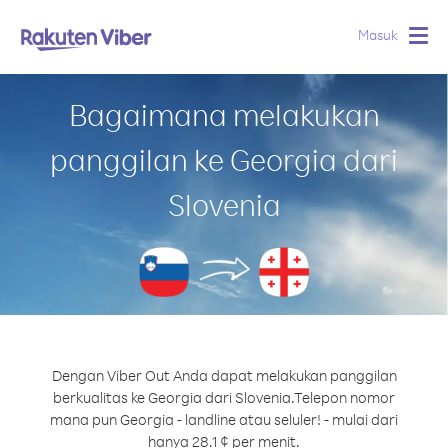
Masuk
Togg
navig
Bagaimana melakukan
panggilan ke Georgia dari
Slovenia
Dengan Viber Out Anda dapat melakukan panggilan
berkualitas ke Georgia dari Slovenia.
Telepon nomor
mana pun Georgia - landline atau seluler! - mulai dari
hanya 28.1 ¢ per menit.