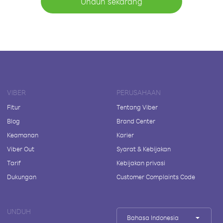
Unduh sekarang
VIBER
PERUSAHAAN
Fitur
Tentang Viber
Blog
Brand Center
Keamanan
Karier
Viber Out
Syarat & Kebijakan
Tarif
Kebijakan privasi
Dukungan
Customer Complaints Code
UNDUH
Bahasa Indonesia