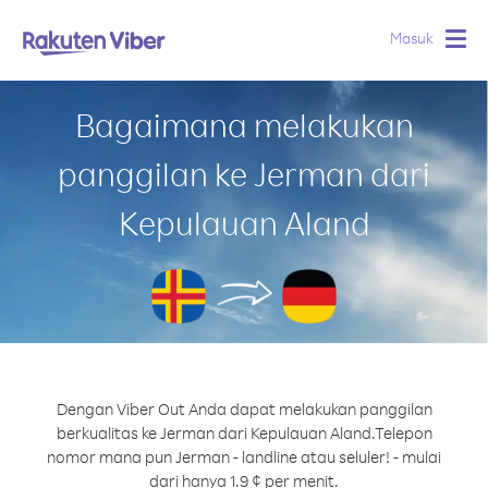
Masuk
Togg
navig
Bagaimana melakukan
panggilan ke Jerman dari
Kepulauan Aland
Dengan Viber Out Anda dapat melakukan panggilan
berkualitas ke Jerman dari Kepulauan Aland.
Telepon
nomor mana pun Jerman - landline atau seluler! - mulai
dari hanya 1.9 ¢ per menit.