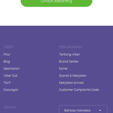
Unduh sekarang
VIBER
PERUSAHAAN
Fitur
Tentang Viber
Blog
Brand Center
Keamanan
Karier
Viber Out
Syarat & Kebijakan
Tarif
Kebijakan privasi
Dukungan
Customer Complaints Code
UNDUH
Bahasa Indonesia