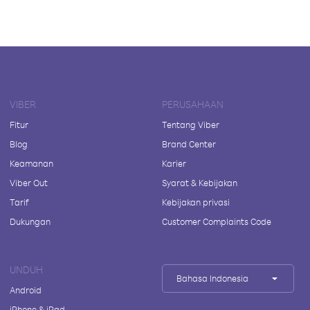
VIBER
PERUSAHAAN
Fitur
Tentang Viber
Blog
Brand Center
Keamanan
Karier
Viber Out
Syarat & Kebijakan
Tarif
Kebijakan privasi
Dukungan
Customer Complaints Code
UNDUH
Bahasa Indonesia
Android
iPhone & iPad