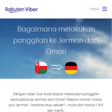
Masuk
Togg
navig
Bagaimana melakukan
panggilan ke Jerman dari
Oman
Dengan Viber Out Anda dapat melakukan panggilan
berkualitas ke Jerman dari Oman.
Telepon nomor mana
pun Jerman - landline atau seluler! - mulai dari hanya 1.9 ¢
per menit.