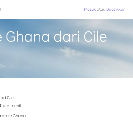
g
Masuk
atau
Buat Akun
Ghana dari Cile
ri Cile.
¢ per menit.
urah ke Ghana.