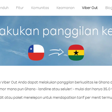
nduh
Fitur
Komunitas
Keamanan
Viber Out
Blo
kukan panggilan ke 
Viber Out Anda dapat melakukan panggilan berkualitas ke Ghana da
or mana pun Ghana - landline atau seluler! - mulai dari hanya 35.0 
edit atau paket menelepon untuk mendapatkan tarif per menit term