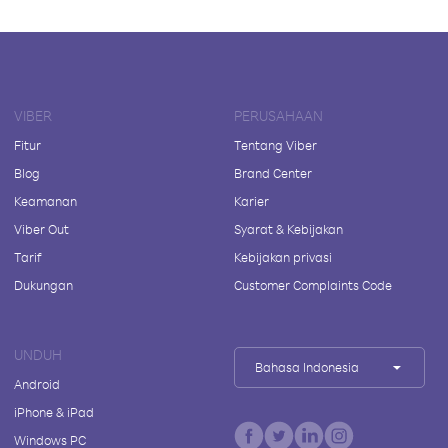
VIBER
PERUSAHAAN
Fitur
Tentang Viber
Blog
Brand Center
Keamanan
Karier
Viber Out
Syarat & Kebijakan
Tarif
Kebijakan privasi
Dukungan
Customer Complaints Code
UNDUH
Bahasa Indonesia
Android
iPhone & iPad
Windows PC