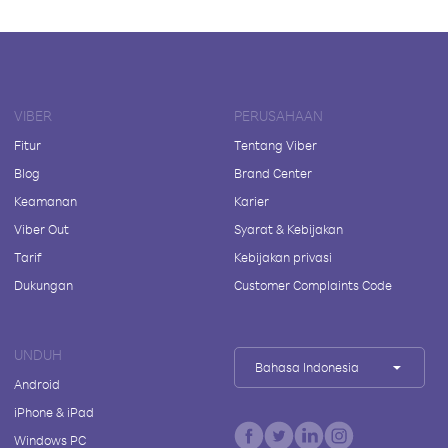
VIBER
PERUSAHAAN
Fitur
Tentang Viber
Blog
Brand Center
Keamanan
Karier
Viber Out
Syarat & Kebijakan
Tarif
Kebijakan privasi
Dukungan
Customer Complaints Code
UNDUH
Bahasa Indonesia
Android
iPhone & iPad
Windows PC