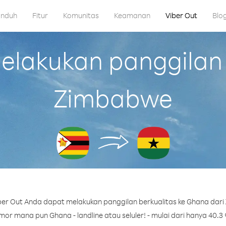
nduh
Fitur
Komunitas
Keamanan
Viber Out
Blo
lakukan panggilan 
Zimbabwe
er Out Anda dapat melakukan panggilan berkualitas ke Ghana dar
or mana pun Ghana - landline atau seluler! - mulai dari hanya 40.3 