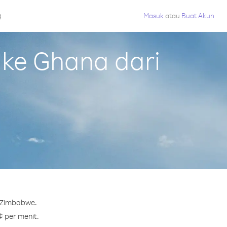
g
Masuk
atau
Buat Akun
ke Ghana dari
i Zimbabwe.
¢ per menit.