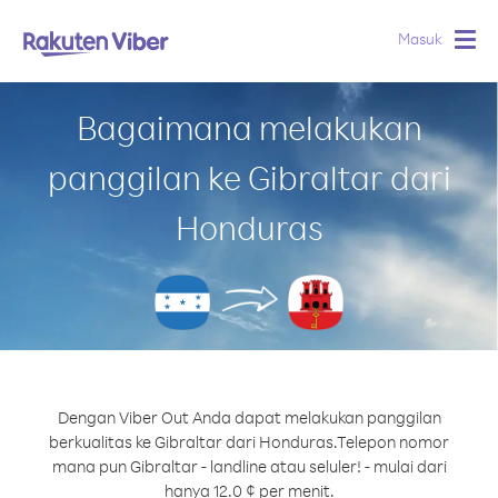
Masuk
Togg
navig
Bagaimana melakukan
panggilan ke Gibraltar dari
Honduras
Dengan Viber Out Anda dapat melakukan panggilan
berkualitas ke Gibraltar dari Honduras.
Telepon nomor
mana pun Gibraltar - landline atau seluler! - mulai dari
hanya 12.0 ¢ per menit.