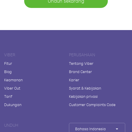
Unduh sekarang
VIBER
PERUSAHAAN
Fitur
Tentang Viber
Blog
Brand Center
Keamanan
Karier
Viber Out
Syarat & Kebijakan
Tarif
Kebijakan privasi
Dukungan
Customer Complaints Code
UNDUH
Bahasa Indonesia