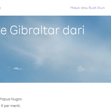
g
Masuk
atau
Buat Akun
 Gibraltar dari
 Papua Nugini.
 ¢ per menit.