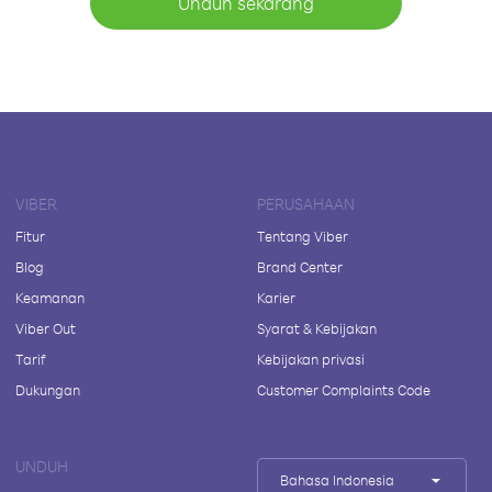
Unduh sekarang
VIBER
PERUSAHAAN
Fitur
Tentang Viber
Blog
Brand Center
Keamanan
Karier
Viber Out
Syarat & Kebijakan
Tarif
Kebijakan privasi
Dukungan
Customer Complaints Code
UNDUH
Bahasa Indonesia