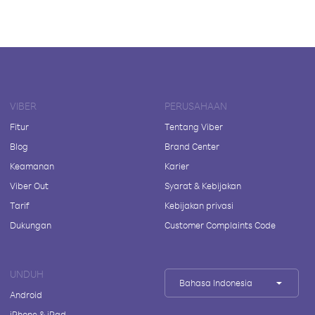
VIBER
PERUSAHAAN
Fitur
Tentang Viber
Blog
Brand Center
Keamanan
Karier
Viber Out
Syarat & Kebijakan
Tarif
Kebijakan privasi
Dukungan
Customer Complaints Code
UNDUH
Bahasa Indonesia
Android
iPhone & iPad