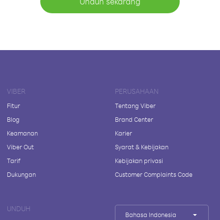
Unduh sekarang
VIBER
PERUSAHAAN
Fitur
Tentang Viber
Blog
Brand Center
Keamanan
Karier
Viber Out
Syarat & Kebijakan
Tarif
Kebijakan privasi
Dukungan
Customer Complaints Code
UNDUH
Bahasa Indonesia