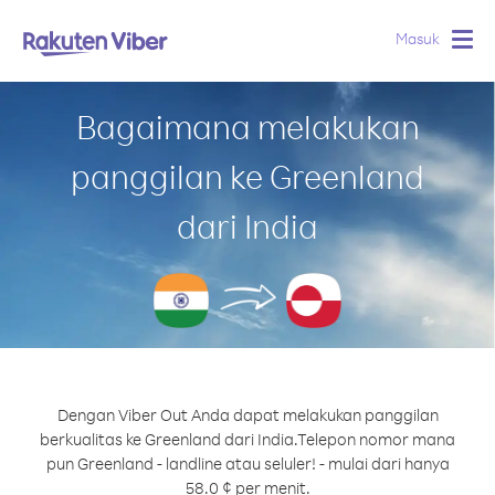
Masuk
Togg
navig
Bagaimana melakukan
panggilan ke Greenland
dari India
Dengan Viber Out Anda dapat melakukan panggilan
berkualitas ke Greenland dari India.
Telepon nomor mana
pun Greenland - landline atau seluler! - mulai dari hanya
58.0 ¢ per menit.