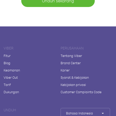
Unduh sekarang
VIBER
PERUSAHAAN
Fitur
Tentang Viber
Blog
Brand Center
Keamanan
Karier
Viber Out
Syarat & Kebijakan
Tarif
Kebijakan privasi
Dukungan
Customer Complaints Code
UNDUH
Bahasa Indonesia