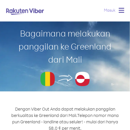
Masuk
Togg
navig
Bagaimana melakukan
panggilan ke Greenland
dari Mali
Dengan Viber Out Anda dapat melakukan panggilan
berkualitas ke Greenland dari Mali.
Telepon nomor mana
pun Greenland - landline atau seluler! - mulai dari hanya
58.0 ¢ per menit.