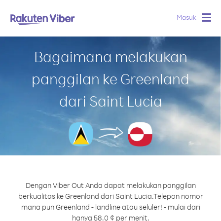
Masuk
Togg
navig
Bagaimana melakukan
panggilan ke Greenland
dari Saint Lucia
Dengan Viber Out Anda dapat melakukan panggilan
berkualitas ke Greenland dari Saint Lucia.
Telepon nomor
mana pun Greenland - landline atau seluler! - mulai dari
hanya 58.0 ¢ per menit.