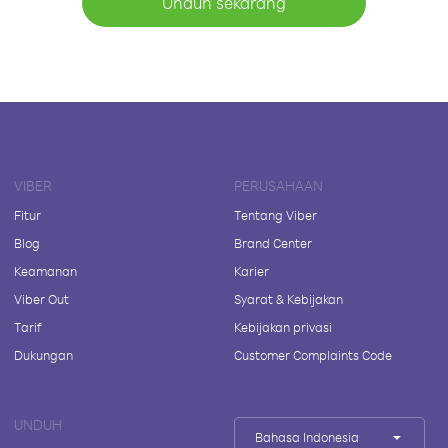
Unduh sekarang
VIBER
PERUSAHAAN
Fitur
Tentang Viber
Blog
Brand Center
Keamanan
Karier
Viber Out
Syarat & Kebijakan
Tarif
Kebijakan privasi
Dukungan
Customer Complaints Code
UNDUH
Bahasa Indonesia