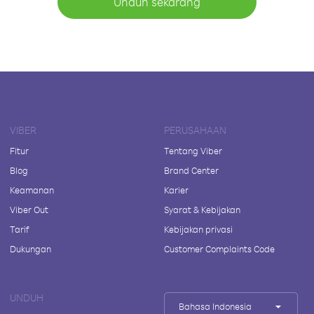
Unduh sekarang
VIBER
PERUSAHAAN
Fitur
Tentang Viber
Blog
Brand Center
Keamanan
Karier
Viber Out
Syarat & Kebijakan
Tarif
Kebijakan privasi
Dukungan
Customer Complaints Code
UNDUH
Bahasa Indonesia