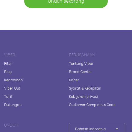
Unduh sekarang
VIBER
PERUSAHAAN
Fitur
Tentang Viber
Blog
Brand Center
Keamanan
Karier
Viber Out
Syarat & Kebijakan
Tarif
Kebijakan privasi
Dukungan
Customer Complaints Code
UNDUH
Bahasa Indonesia