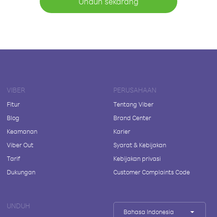
Unduh sekarang
VIBER
PERUSAHAAN
Fitur
Tentang Viber
Blog
Brand Center
Keamanan
Karier
Viber Out
Syarat & Kebijakan
Tarif
Kebijakan privasi
Dukungan
Customer Complaints Code
UNDUH
Bahasa Indonesia