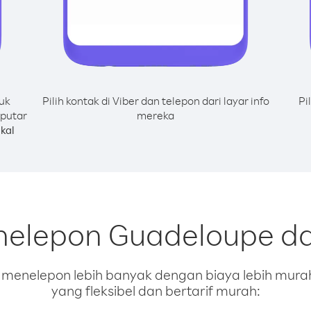
uk
Pilih kontak di Viber dan telepon dari layar info
Pi
putar
mereka
kal
nelepon Guadeloupe d
enelepon lebih banyak dengan biaya lebih murah.
yang fleksibel dan bertarif murah: