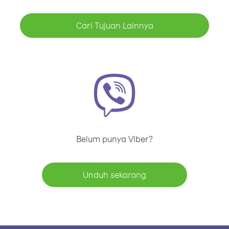
Cari Tujuan Lainnya
Belum punya Viber?
Unduh sekarang