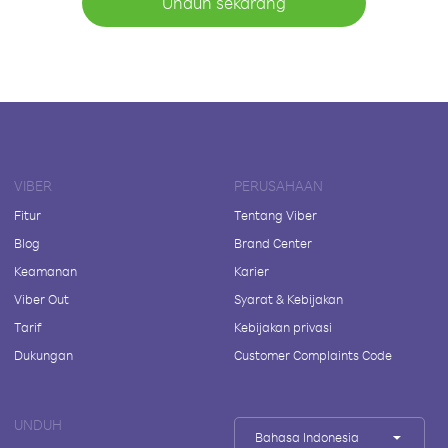
Unduh sekarang
VIBER
PERUSAHAAN
Fitur
Tentang Viber
Blog
Brand Center
Keamanan
Karier
Viber Out
Syarat & Kebijakan
Tarif
Kebijakan privasi
Dukungan
Customer Complaints Code
UNDUH
Bahasa Indonesia