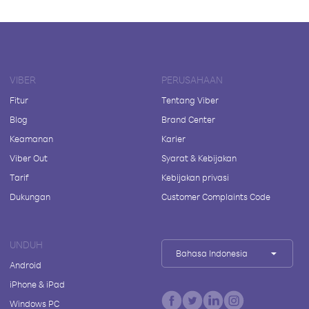
VIBER
PERUSAHAAN
Fitur
Tentang Viber
Blog
Brand Center
Keamanan
Karier
Viber Out
Syarat & Kebijakan
Tarif
Kebijakan privasi
Dukungan
Customer Complaints Code
UNDUH
Bahasa Indonesia
Android
iPhone & iPad
Windows PC