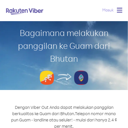
Masuk
Togg
navig
Bagaimana melakukan
panggilan ke Guam dari
Bhutan
Dengan Viber Out Anda dapat melakukan panggilan
berkualitas ke Guam dari Bhutan.
Telepon nomor mana
pun Guam - landline atau seluler! - mulai dari hanya 2.4 ¢
per menit.