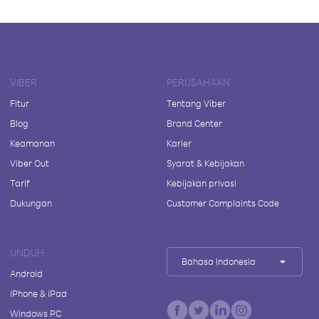
VIBER
PERUSAHAAN
Fitur
Tentang Viber
Blog
Brand Center
Keamanan
Karier
Viber Out
Syarat & Kebijakan
Tarif
Kebijakan privasi
Dukungan
Customer Complaints Code
UNDUH
Bahasa Indonesia
Android
iPhone & iPad
Windows PC