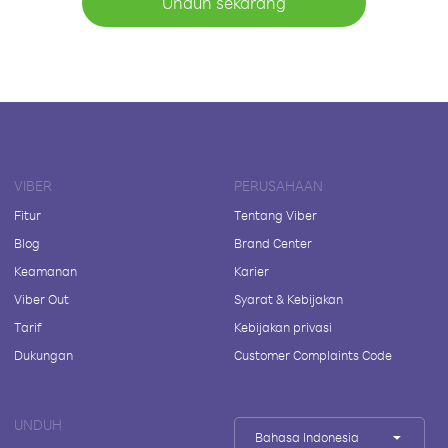
Unduh sekarang
VIBER
PERUSAHAAN
Fitur
Tentang Viber
Blog
Brand Center
Keamanan
Karier
Viber Out
Syarat & Kebijakan
Tarif
Kebijakan privasi
Dukungan
Customer Complaints Code
UNDUH
Bahasa Indonesia