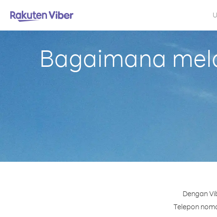
U
Bagaimana mela
Dengan Vib
Telepon nomor