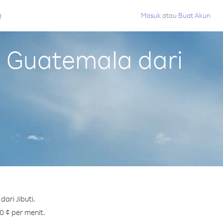
g
Masuk
atau
Buat Akun
 Guatemala dari
ari Jibuti.
0 ¢ per menit.