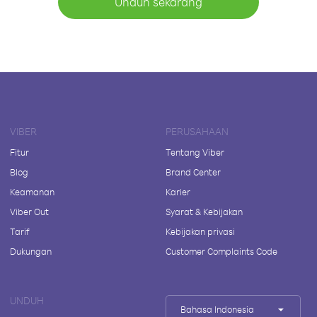
Unduh sekarang
VIBER
PERUSAHAAN
Fitur
Tentang Viber
Blog
Brand Center
Keamanan
Karier
Viber Out
Syarat & Kebijakan
Tarif
Kebijakan privasi
Dukungan
Customer Complaints Code
UNDUH
Bahasa Indonesia