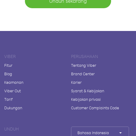
Unduh sekarang
VIBER
PERUSAHAAN
Fitur
Tentang Viber
Blog
Brand Center
Keamanan
Karier
Viber Out
Syarat & Kebijakan
Tarif
Kebijakan privasi
Dukungan
Customer Complaints Code
UNDUH
Bahasa Indonesia