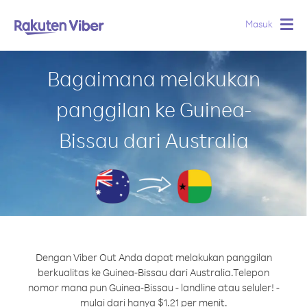
Masuk
Togg
navig
Bagaimana melakukan
panggilan ke Guinea-
Bissau dari Australia
Dengan Viber Out Anda dapat melakukan panggilan
berkualitas ke Guinea-Bissau dari Australia.
Telepon
nomor mana pun Guinea-Bissau - landline atau seluler! -
mulai dari hanya $1.21 per menit.