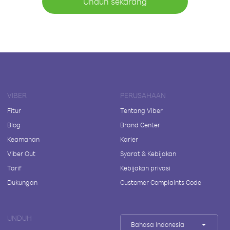
Unduh sekarang
VIBER
PERUSAHAAN
Fitur
Tentang Viber
Blog
Brand Center
Keamanan
Karier
Viber Out
Syarat & Kebijakan
Tarif
Kebijakan privasi
Dukungan
Customer Complaints Code
UNDUH
Bahasa Indonesia