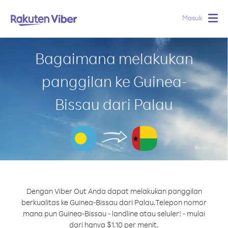
Masuk
Togg
navig
Bagaimana melakukan
panggilan ke Guinea-
Bissau dari Palau
Dengan Viber Out Anda dapat melakukan panggilan
berkualitas ke Guinea-Bissau dari Palau.
Telepon nomor
mana pun Guinea-Bissau - landline atau seluler! - mulai
dari hanya $1.10 per menit.