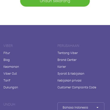
Unduh sekarang
VIBER
PERUSAHAAN
Fitur
Tentang Viber
Blog
Brand Center
Keamanan
Karier
Viber Out
Syarat & Kebijakan
Tarif
Kebijakan privasi
Dukungan
Customer Complaints Code
UNDUH
Bahasa Indonesia