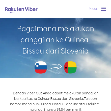
Masuk
Togg
navig
Bagaimana melakukan
panggilan ke Guinea-
Bissau dari Slovenia
Dengan Viber Out Anda dapat melakukan panggilan
berkualitas ke Guinea-Bissau dari Slovenia.
Telepon
nomor mana pun Guinea-Bissau - landline atau seluler! -
mulai dari hanya $1.34 per menit.