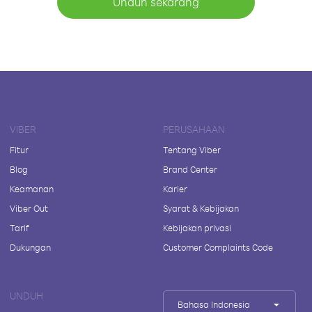
Unduh sekarang
VIBER
PERUSAHAAN
Fitur
Tentang Viber
Blog
Brand Center
Keamanan
Karier
Viber Out
Syarat & Kebijakan
Tarif
Kebijakan privasi
Dukungan
Customer Complaints Code
UNDUH
Bahasa Indonesia