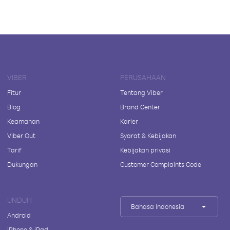
VIBER
PERUSAHAAN
Fitur
Tentang Viber
Blog
Brand Center
Keamanan
Karier
Viber Out
Syarat & Kebijakan
Tarif
Kebijakan privasi
Dukungan
Customer Complaints Code
UNDUH
Bahasa Indonesia
Android
iPhone & iPad