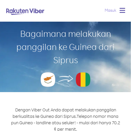
Masuk
Togg
navig
Bagaimana melakukan
panggilan ke Guinea dari
Siprus
Dengan Viber Out Anda dapat melakukan panggilan
berkualitas ke Guinea dari Siprus.
Telepon nomor mana
pun Guinea - landline atau seluler! - mulai dari hanya 70.2
¢ per menit.