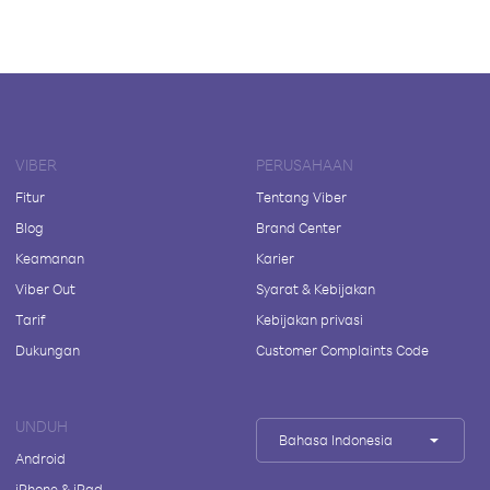
VIBER
PERUSAHAAN
Fitur
Tentang Viber
Blog
Brand Center
Keamanan
Karier
Viber Out
Syarat & Kebijakan
Tarif
Kebijakan privasi
Dukungan
Customer Complaints Code
UNDUH
Bahasa Indonesia
Android
iPhone & iPad