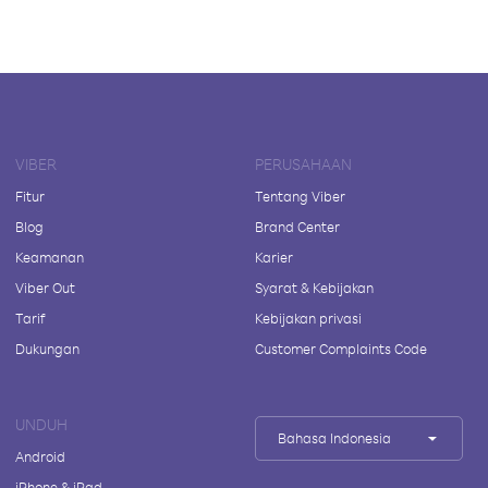
VIBER
PERUSAHAAN
Fitur
Tentang Viber
Blog
Brand Center
Keamanan
Karier
Viber Out
Syarat & Kebijakan
Tarif
Kebijakan privasi
Dukungan
Customer Complaints Code
UNDUH
Bahasa Indonesia
Android
iPhone & iPad