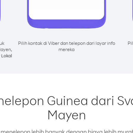
uk
Pilih kontak di Viber dan telepon dari layar info
Pi
Mayen,
mereka
 Lokal
nelepon Guinea dari Sv
Mayen
enelepon lebih banyak dengan biaya lebih murah.