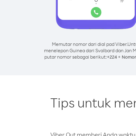
Memutar nomor dari dial pad Viber.
Unt
menelepon Guinea dari Svalbard dan Jan 
putar nomor sebagai berikut:
+
+
224
Nomor
Tips untuk me
Viber Out memberi Anda waktu m