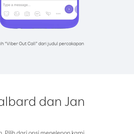
lih “Viber Out Call” dari judul percakapan
albard dan Jan
 Pilih dari opsi menelepon kami