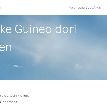
g
Masuk
atau
Buat Akun
e Guinea dari
yen
ard dan Jan Mayen.
¢ per menit.