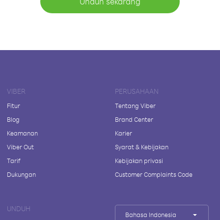
Unduh sekarang
VIBER
PERUSAHAAN
Fitur
Tentang Viber
Blog
Brand Center
Keamanan
Karier
Viber Out
Syarat & Kebijakan
Tarif
Kebijakan privasi
Dukungan
Customer Complaints Code
UNDUH
Bahasa Indonesia