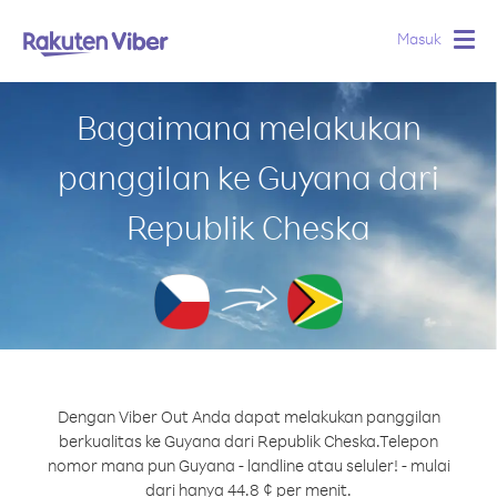
Masuk
Togg
navig
Bagaimana melakukan
panggilan ke Guyana dari
Republik Cheska
Dengan Viber Out Anda dapat melakukan panggilan
berkualitas ke Guyana dari Republik Cheska.
Telepon
nomor mana pun Guyana - landline atau seluler! - mulai
dari hanya 44.8 ¢ per menit.