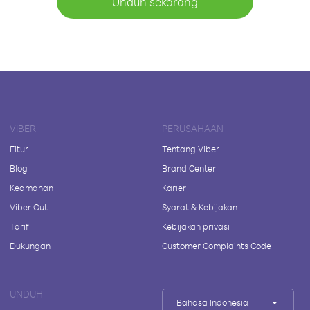
Unduh sekarang
VIBER
PERUSAHAAN
Fitur
Tentang Viber
Blog
Brand Center
Keamanan
Karier
Viber Out
Syarat & Kebijakan
Tarif
Kebijakan privasi
Dukungan
Customer Complaints Code
UNDUH
Bahasa Indonesia