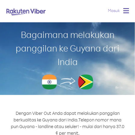
Masuk
Togg
navig
Bagaimana melakukan
panggilan ke Guyana dari
India
Dengan Viber Out Anda dapat melakukan panggilan
berkualitas ke Guyana dari India.
Telepon nomor mana
pun Guyana - landline atau seluler! - mulai dari hanya 37.0
¢ per menit.