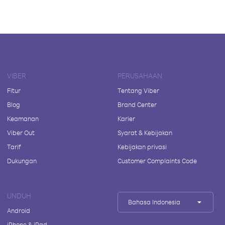
VIBER
PERUSAHAAN
Fitur
Tentang Viber
Blog
Brand Center
Keamanan
Karier
Viber Out
Syarat & Kebijakan
Tarif
Kebijakan privasi
Dukungan
Customer Complaints Code
UNDUH
Bahasa Indonesia
Android
iPhone & iPad