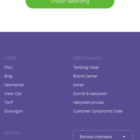
Unduh sekarang
VIBER
PERUSAHAAN
Fitur
Tentang Viber
Blog
Brand Center
Keamanan
Karier
Viber Out
Syarat & Kebijakan
Tarif
Kebijakan privasi
Dukungan
Customer Complaints Code
UNDUH
Bahasa Indonesia