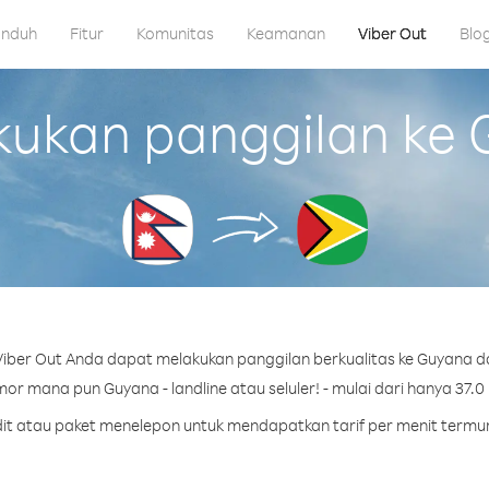
nduh
Fitur
Komunitas
Keamanan
Viber Out
Blo
kan panggilan ke 
iber Out Anda dapat melakukan panggilan berkualitas ke Guyana da
or mana pun Guyana - landline atau seluler! - mulai dari hanya 37.0 
edit atau paket menelepon untuk mendapatkan tarif per menit termu