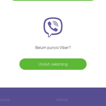
Belum punya Viber?
Unduh sekarang
AHAAN
UNDUH