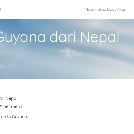
g
Masuk
atau
Buat Akun
Guyana dari Nepal
ri Nepal.
¢ per menit.
rah ke Guyana.