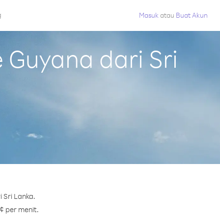
g
Masuk
atau
Buat Akun
Guyana dari Sri
 Sri Lanka.
¢ per menit.