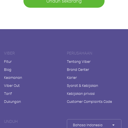
Unduh sekarang
VIBER
PERUSAHAAN
Fitur
Tentang Viber
Blog
Brand Center
Keamanan
Karier
Viber Out
Syarat & Kebijakan
Tarif
Kebijakan privasi
Dukungan
Customer Complaints Code
UNDUH
Bahasa Indonesia