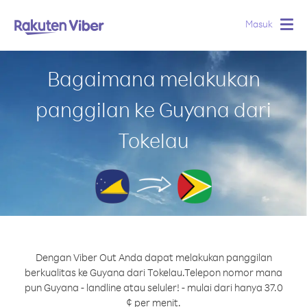
Masuk
Togg
navig
Bagaimana melakukan
panggilan ke Guyana dari
Tokelau
Dengan Viber Out Anda dapat melakukan panggilan
berkualitas ke Guyana dari Tokelau.
Telepon nomor mana
pun Guyana - landline atau seluler! - mulai dari hanya 37.0
¢ per menit.