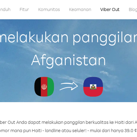
nduh
Fitur
Komunitas
Keamanan
Viber Out
Blo
lakukan panggilan 
Afganistan
ber Out Anda dapat melakukan panggilan berkualitas ke Haiti dari A
mor mana pun Haiti - landline atau seluler! - mulai dari hanya 39.0 ¢