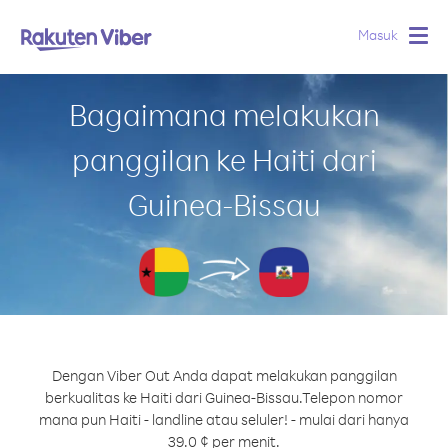
Masuk
Togg
navig
Bagaimana melakukan
panggilan ke Haiti dari
Guinea-Bissau
Dengan Viber Out Anda dapat melakukan panggilan
berkualitas ke Haiti dari Guinea-Bissau.
Telepon nomor
mana pun Haiti - landline atau seluler! - mulai dari hanya
39.0 ¢ per menit.