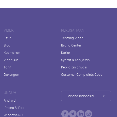
VIBER
PERUSAHAAN
Fitur
Tentang Viber
Blog
Brand Center
Keamanan
Karier
Viber Out
Syarat & Kebijakan
Tarif
Kebijakan privasi
Dukungan
Customer Complaints Code
UNDUH
Bahasa Indonesia
Android
iPhone & iPad
Windows PC