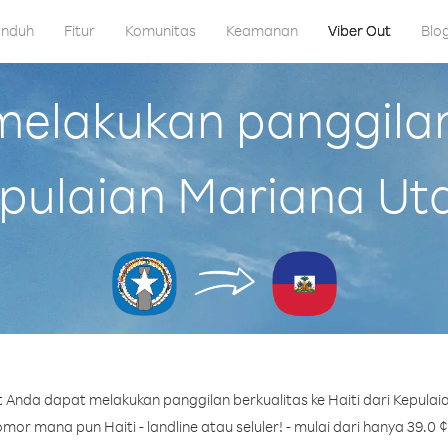
nduh
Fitur
Komunitas
Keamanan
Viber Out
Blo
lakukan panggilan 
pulaian Mariana Ut
 Anda dapat melakukan panggilan berkualitas ke Haiti dari Kepulai
mor mana pun Haiti - landline atau seluler! - mulai dari hanya 39.0 ¢