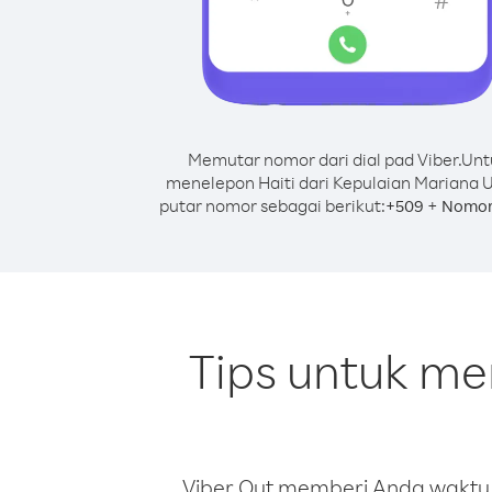
Memutar nomor dari dial pad Viber.
Unt
menelepon Haiti dari Kepulaian Mariana U
putar nomor sebagai berikut:
+
+
509
Nomor
Tips untuk me
Viber Out memberi Anda waktu m