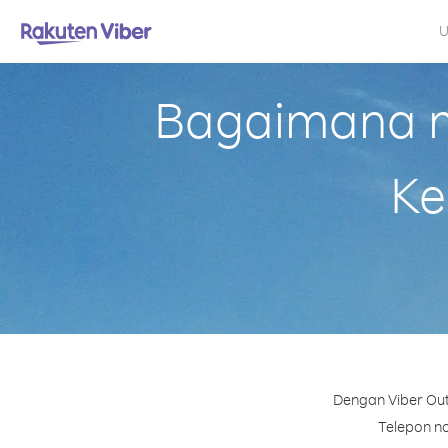
U
Bagaimana me
Ke
Dengan Viber Out
Telepon no