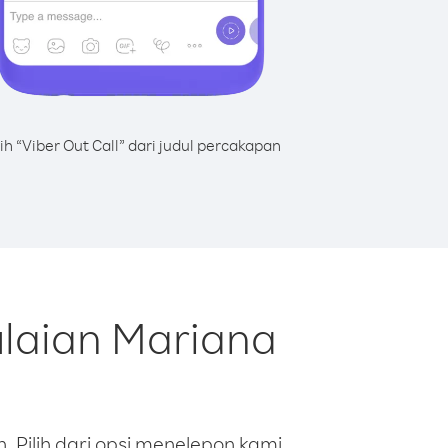
lih “Viber Out Call” dari judul percakapan
ulaian Mariana
 Pilih dari opsi menelepon kami