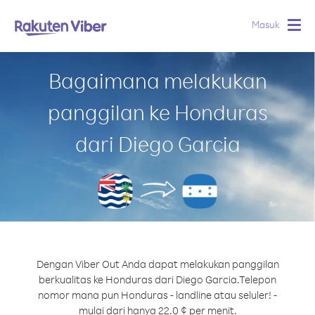
Masuk
Togg
navig
Bagaimana melakukan
panggilan ke Honduras
dari Diego Garcia
Dengan Viber Out Anda dapat melakukan panggilan
berkualitas ke Honduras dari Diego Garcia.
Telepon
nomor mana pun Honduras - landline atau seluler! -
mulai dari hanya 22.0 ¢ per menit.