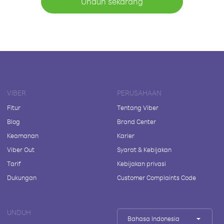
Unduh sekarang
VIBER
PERUSAHAAN
Fitur
Tentang Viber
Blog
Brand Center
Keamanan
Karier
Viber Out
Syarat & Kebijakan
Tarif
Kebijakan privasi
Dukungan
Customer Complaints Code
UNDUH
Bahasa Indonesia